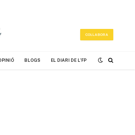
COL·LABORA
OPINIÓ
BLOGS
EL DIARI DE L’FP