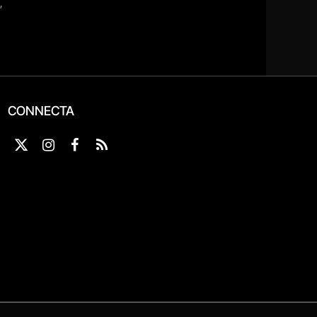
CONNECTA
X
Instagram
Facebook
RSS
(Twitter)