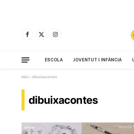
Facebook
X
Instagram
(Twitter)
ESCOLA
JOVENTUT I INFÀNCIA
Inici
»
dibuixacontes
dibuixacontes