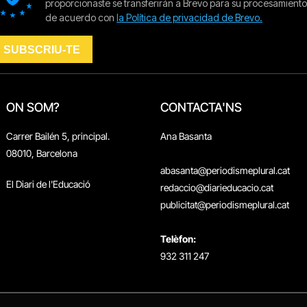
ON SOM?
CONTACTA'NS
Carrer Bailén 5, principal.
Ana Basanta
08010, Barcelona
abasanta@periodismeplural.cat
El Diari de l'Educació
redaccio@diarieducacio.cat
publicitat@periodismeplural.cat
Telèfon:
932 311 247