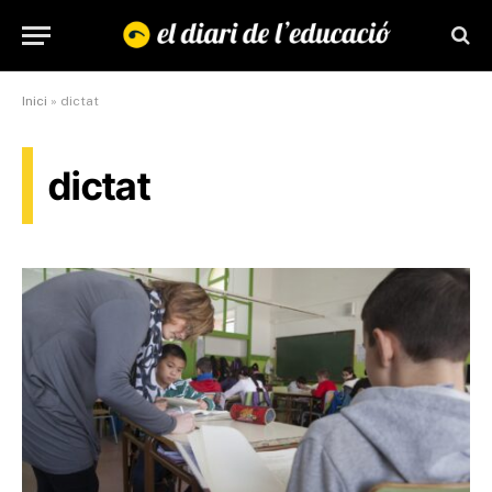
Inici
»
dictat
dictat