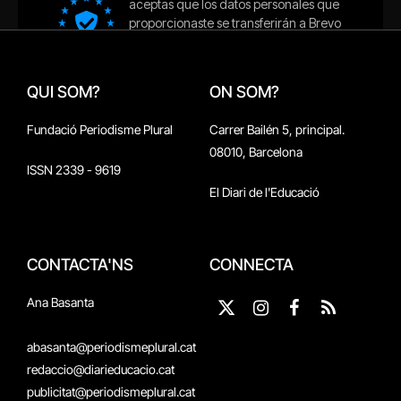
QUI SOM?
ON SOM?
Fundació Periodisme Plural
Carrer Bailén 5, principal.
08010, Barcelona
ISSN 2339 - 9619
El Diari de l'Educació
CONTACTA'NS
CONNECTA
Ana Basanta
X
Instagram
Facebook
RSS
(Twitter)
abasanta@periodismeplural.cat
redaccio@diarieducacio.cat
publicitat@periodismeplural.cat