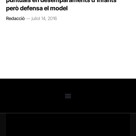
puntuals en desemparaments d’infants
però defensa el model
Redacció
juliol 14, 2016