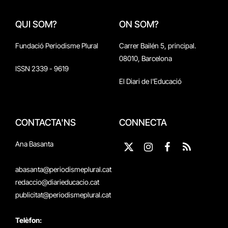
QUI SOM?
ON SOM?
Fundació Periodisme Plural
Carrer Bailén 5, principal.
08010, Barcelona
ISSN 2339 - 9619
El Diari de l'Educació
CONTACTA'NS
CONNECTA
Ana Basanta
X
Instagram
Facebook
RSS
(Twitter)
abasanta@periodismeplural.cat
redaccio@diarieducacio.cat
publicitat@periodismeplural.cat
Telèfon: