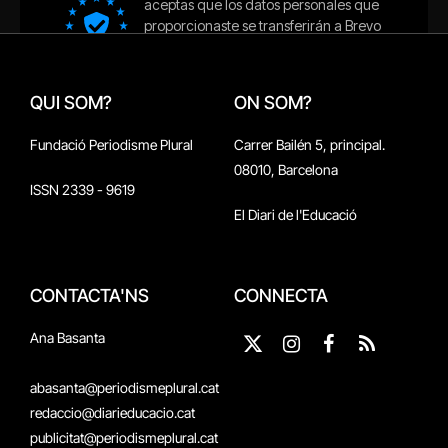
QUI SOM?
ON SOM?
Fundació Periodisme Plural
Carrer Bailén 5, principal.
08010, Barcelona
ISSN 2339 - 9619
El Diari de l'Educació
CONTACTA'NS
CONNECTA
Ana Basanta
X
Instagram
Facebook
RSS
(Twitter)
abasanta@periodismeplural.cat
redaccio@diarieducacio.cat
publicitat@periodismeplural.cat