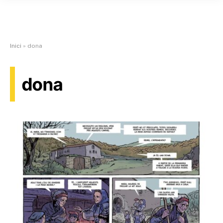
Inici
»
dona
dona