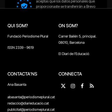
QUI SOM?
ON SOM?
Fundació Periodisme Plural
Carrer Bailén 5, principal.
08010, Barcelona
ISSN 2339 - 9619
El Diari de l'Educació
CONTACTA'NS
CONNECTA
Ana Basanta
X
Instagram
Facebook
RSS
(Twitter)
abasanta@periodismeplural.cat
redaccio@diarieducacio.cat
publicitat@periodismeplural.cat