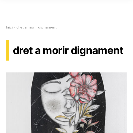
Inici
»
dret a morir dignament
dret a morir dignament