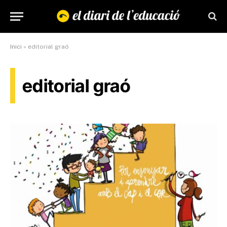
Inici
»
editorial graó
editorial graó