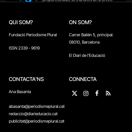
QUI SOM?
ON SOM?
Fundació Periodisme Plural
Carrer Bailén 5, principal.
08010, Barcelona
ISSN 2339 - 9619
El Diari de l'Educació
CONTACTA'NS
CONNECTA
Ana Basanta
X
Instagram
Facebook
RSS
(Twitter)
abasanta@periodismeplural.cat
redaccio@diarieducacio.cat
publicitat@periodismeplural.cat