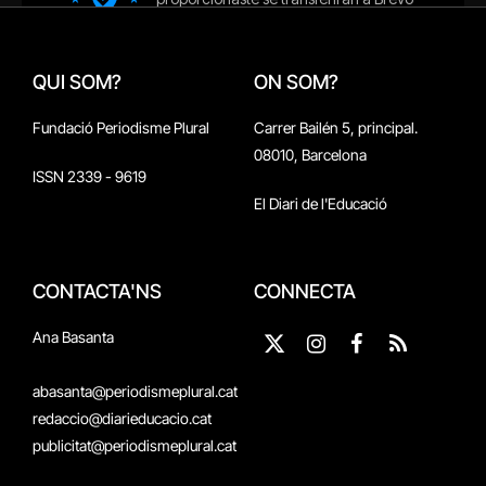
QUI SOM?
ON SOM?
Fundació Periodisme Plural
Carrer Bailén 5, principal.
08010, Barcelona
ISSN 2339 - 9619
El Diari de l'Educació
CONTACTA'NS
CONNECTA
Ana Basanta
X
Instagram
Facebook
RSS
(Twitter)
abasanta@periodismeplural.cat
redaccio@diarieducacio.cat
publicitat@periodismeplural.cat