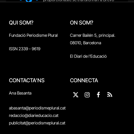
QUI SOM?
ON SOM?
Fundació Periodisme Plural
Carrer Bailén 5, principal.
08010, Barcelona
ISSN 2339 - 9619
El Diari de l'Educació
CONTACTA'NS
CONNECTA
Ana Basanta
X
Instagram
Facebook
RSS
(Twitter)
abasanta@periodismeplural.cat
redaccio@diarieducacio.cat
publicitat@periodismeplural.cat