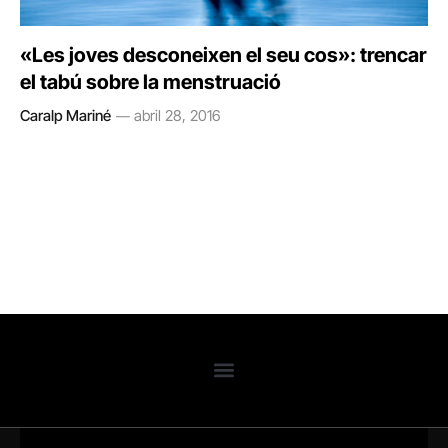
«Les joves desconeixen el seu cos»: trencar
el tabú sobre la menstruació
Caralp Mariné
abril 28, 2016