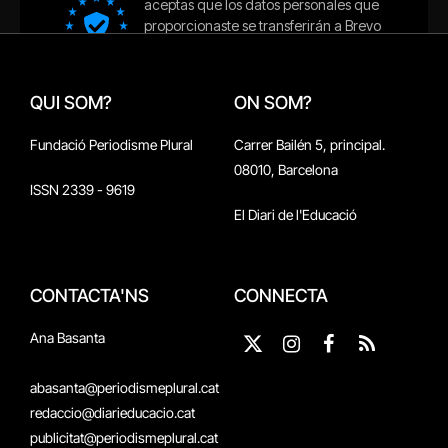
QUI SOM?
ON SOM?
Fundació Periodisme Plural
Carrer Bailén 5, principal.
08010, Barcelona
ISSN 2339 - 9619
El Diari de l'Educació
CONTACTA'NS
CONNECTA
Ana Basanta
X
Instagram
Facebook
RSS
(Twitter)
abasanta@periodismeplural.cat
redaccio@diarieducacio.cat
publicitat@periodismeplural.cat