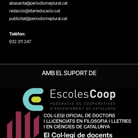
(Twitter)
abasanta@periodismeplural.cat
redaccio@diarieducacio.cat
publicitat@periodismeplural.cat
Telèfon:
932 311 247
AMB EL SUPORT DE