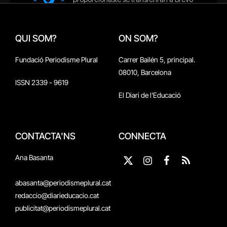
QUI SOM?
ON SOM?
Fundació Periodisme Plural
Carrer Bailén 5, principal.
08010, Barcelona
ISSN 2339 - 9619
El Diari de l'Educació
CONTACTA'NS
CONNECTA
Ana Basanta
X
Instagram
Facebook
RSS
(Twitter)
abasanta@periodismeplural.cat
redaccio@diarieducacio.cat
publicitat@periodismeplural.cat