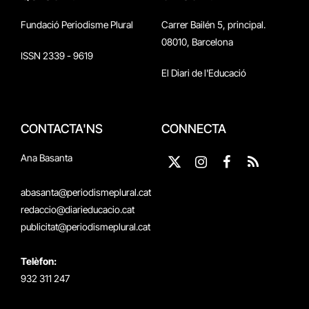
Fundació Periodisme Plural
Carrer Bailén 5, principal.
08010, Barcelona
ISSN 2339 - 9619
El Diari de l'Educació
CONTACTA'NS
CONNECTA
Ana Basanta
X
Instagram
Facebook
RSS
(Twitter)
abasanta@periodismeplural.cat
redaccio@diarieducacio.cat
publicitat@periodismeplural.cat
Telèfon:
932 311 247