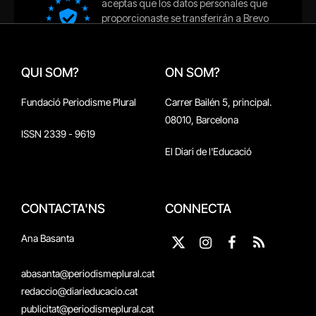
QUI SOM?
ON SOM?
Fundació Periodisme Plural
Carrer Bailén 5, principal.
08010, Barcelona
ISSN 2339 - 9619
El Diari de l'Educació
CONTACTA'NS
CONNECTA
Ana Basanta
X
Instagram
Facebook
RSS
(Twitter)
abasanta@periodismeplural.cat
redaccio@diarieducacio.cat
publicitat@periodismeplural.cat