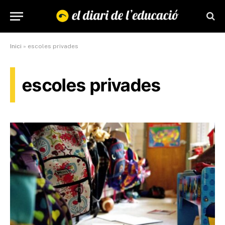
Inici
»
escoles privades
escoles privades