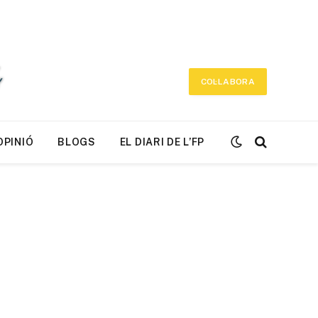
COL·LABORA
OPINIÓ
BLOGS
EL DIARI DE L’FP