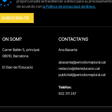
ON SOM?
CONTACTA'NS
Carrer Bailén 5, principal.
Ana Basanta
08010, Barcelona
abasanta@periodismeplural.cat
El Diari de l'Educació
redaccio@diarieducacio.cat
publicitat@periodismeplural.cat
Telèfon:
932 311 247