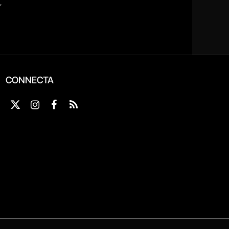
CONNECTA
X
Instagram
Facebook
RSS
(Twitter)