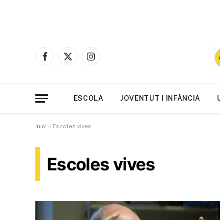
Facebook
X
Instagram
(Twitter)
ESCOLA
JOVENTUT I INFÀNCIA
Inici
»
Escoles vives
Escoles vives