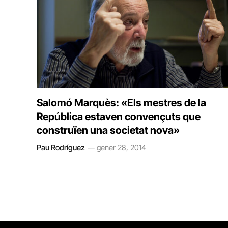
Salomó Marquès: «Els mestres de la
República estaven convençuts que
construïen una societat nova»
Pau Rodríguez
gener 28, 2014