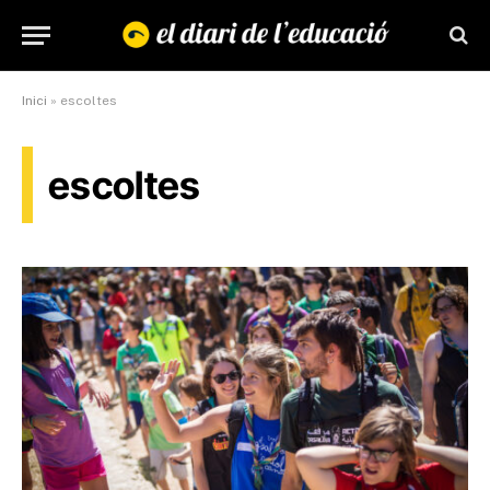
Inici
»
escoltes
escoltes