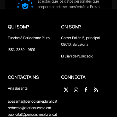
QUI SOM?
ON SOM?
Fundació Periodisme Plural
Carrer Bailén 5, principal.
08010, Barcelona
ISSN 2339 - 9619
El Diari de l'Educació
CONTACTA'NS
CONNECTA
Ana Basanta
X
Instagram
Facebook
RSS
(Twitter)
abasanta@periodismeplural.cat
redaccio@diarieducacio.cat
publicitat@periodismeplural.cat