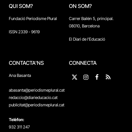
QUI SOM?
ON SOM?
Fundació Periodisme Plural
Carrer Bailén 5, principal.
08010, Barcelona
ISSN 2339 - 9619
El Diari de l'Educació
CONTACTA'NS
CONNECTA
Ana Basanta
X
Instagram
Facebook
RSS
(Twitter)
abasanta@periodismeplural.cat
redaccio@diarieducacio.cat
publicitat@periodismeplural.cat
Telèfon:
932 311 247