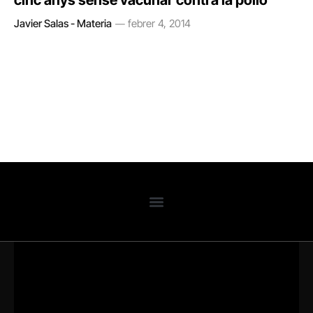
cinc anys sense vacunar contra la pòlio
Javier Salas - Materia
febrer 4, 2014