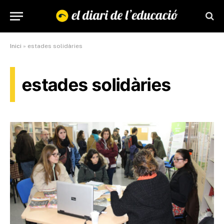
Inici
»
estades solidàries
estades solidàries