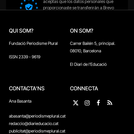
QUI SOM?
ON SOM?
Fundació Periodisme Plural
Carrer Bailén 5, principal.
08010, Barcelona
ISSN 2339 - 9619
El Diari de l'Educació
CONTACTA'NS
CONNECTA
Ana Basanta
X
Instagram
Facebook
RSS
(Twitter)
abasanta@periodismeplural.cat
redaccio@diarieducacio.cat
publicitat@periodismeplural.cat