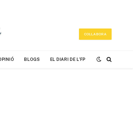
COL·LABORA
OPINIÓ
BLOGS
EL DIARI DE L’FP