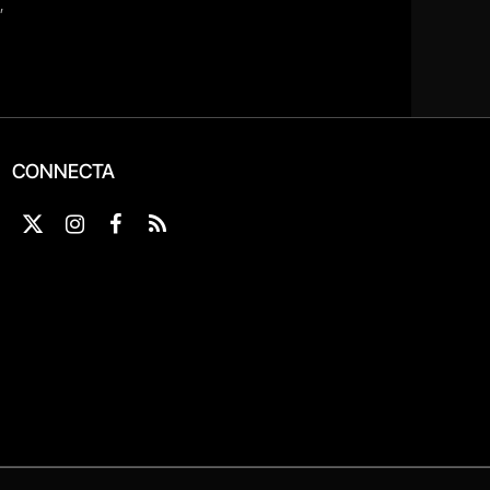
CONNECTA
X
Instagram
Facebook
RSS
(Twitter)