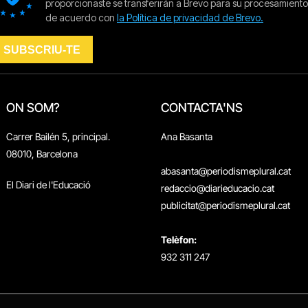
ON SOM?
CONTACTA'NS
Carrer Bailén 5, principal.
Ana Basanta
08010, Barcelona
abasanta@periodismeplural.cat
El Diari de l'Educació
redaccio@diarieducacio.cat
publicitat@periodismeplural.cat
Telèfon:
932 311 247