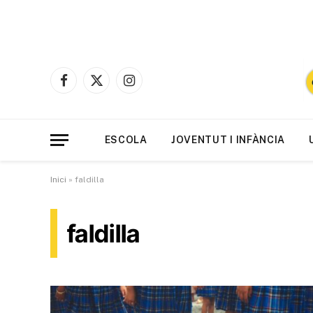
Facebook
X
Instagram
(Twitter)
ESCOLA
JOVENTUT I INFÀNCIA
Inici
»
faldilla
faldilla