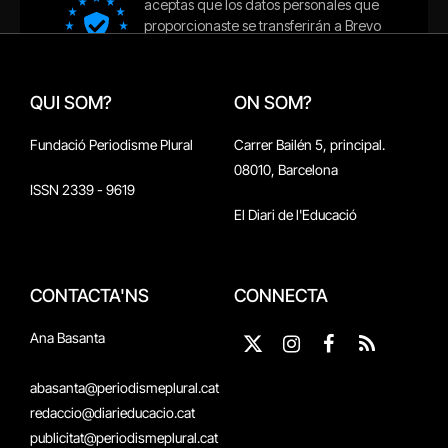
QUI SOM?
ON SOM?
Fundació Periodisme Plural
Carrer Bailén 5, principal.
08010, Barcelona
ISSN 2339 - 9619
El Diari de l'Educació
CONTACTA'NS
CONNECTA
Ana Basanta
X
Instagram
Facebook
RSS
(Twitter)
abasanta@periodismeplural.cat
redaccio@diarieducacio.cat
publicitat@periodismeplural.cat