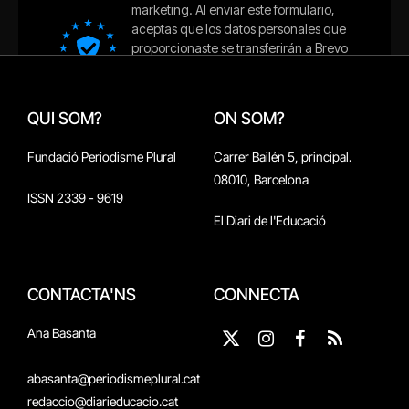
QUI SOM?
ON SOM?
Fundació Periodisme Plural
Carrer Bailén 5, principal.
08010, Barcelona
ISSN 2339 - 9619
El Diari de l'Educació
CONTACTA'NS
CONNECTA
Ana Basanta
X
Instagram
Facebook
RSS
(Twitter)
abasanta@periodismeplural.cat
redaccio@diarieducacio.cat