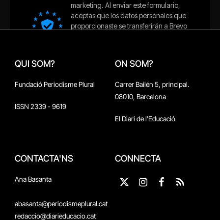
QUI SOM?
ON SOM?
Fundació Periodisme Plural
Carrer Bailén 5, principal.
08010, Barcelona
ISSN 2339 - 9619
El Diari de l'Educació
CONTACTA'NS
CONNECTA
Ana Basanta
X
Instagram
Facebook
RSS
(Twitter)
abasanta@periodismeplural.cat
redaccio@diarieducacio.cat