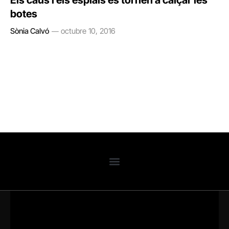
Els caus i els esplais es tornen a calçar les
botes
Sònia Calvó
octubre 10, 2016