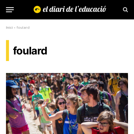
Inici
»
foulard
foulard