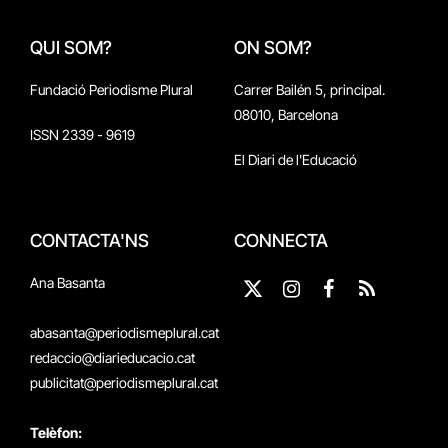
QUI SOM?
ON SOM?
Fundació Periodisme Plural
Carrer Bailén 5, principal.
08010, Barcelona
ISSN 2339 - 9619
El Diari de l'Educació
CONTACTA'NS
CONNECTA
Ana Basanta
X
Instagram
Facebook
RSS
(Twitter)
abasanta@periodismeplural.cat
redaccio@diarieducacio.cat
publicitat@periodismeplural.cat
Telèfon: