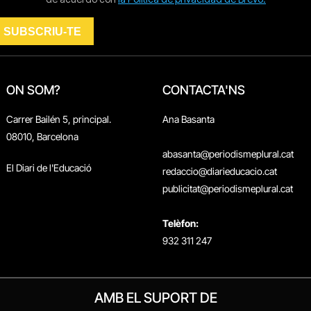
ON SOM?
CONTACTA'NS
Carrer Bailén 5, principal.
Ana Basanta
08010, Barcelona
abasanta@periodismeplural.cat
El Diari de l'Educació
redaccio@diarieducacio.cat
publicitat@periodismeplural.cat
Telèfon:
932 311 247
AMB EL SUPORT DE