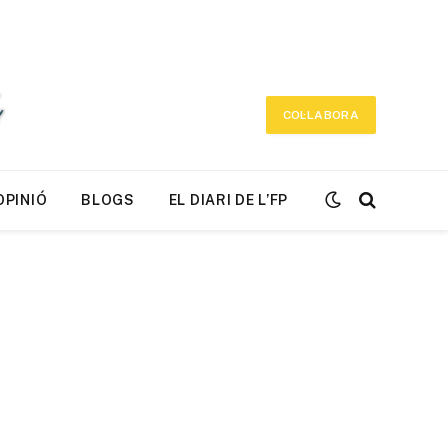
COL·LABORA
OPINIÓ
BLOGS
EL DIARI DE L’FP