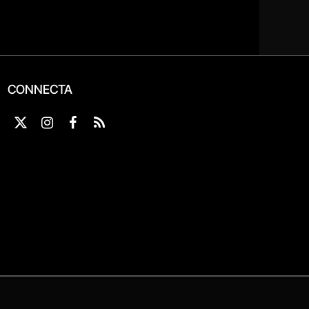
CONNECTA
X
Instagram
Facebook
RSS
(Twitter)