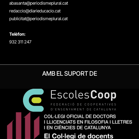
(Twitter)
abasanta@periodismeplural.cat
redaccio@diarieducacio.cat
publicitat@periodismeplural.cat
Telèfon:
932 311 247
AMB EL SUPORT DE