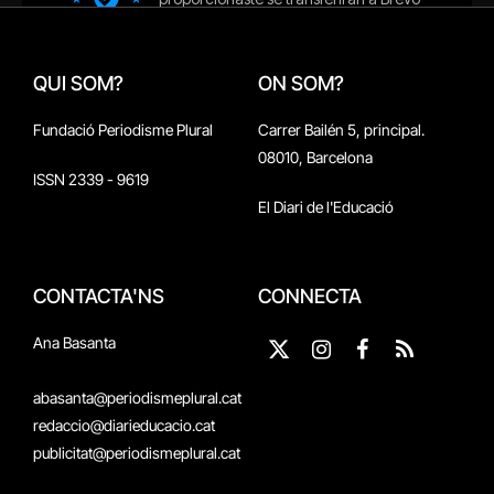
QUI SOM?
ON SOM?
Fundació Periodisme Plural
Carrer Bailén 5, principal.
08010, Barcelona
ISSN 2339 - 9619
El Diari de l'Educació
CONTACTA'NS
CONNECTA
Ana Basanta
X
Instagram
Facebook
RSS
(Twitter)
abasanta@periodismeplural.cat
redaccio@diarieducacio.cat
publicitat@periodismeplural.cat