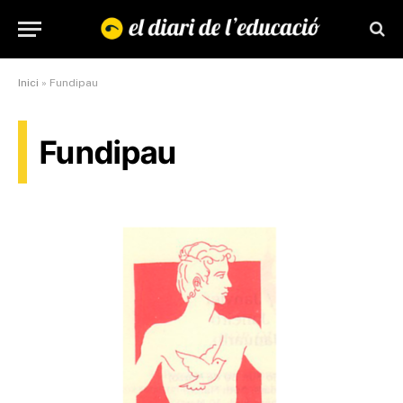
Inici
»
Fundipau
Fundipau