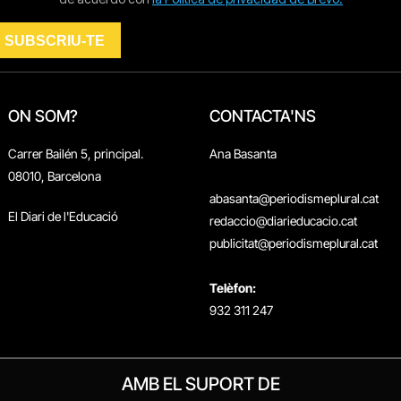
ON SOM?
CONTACTA'NS
Carrer Bailén 5, principal.
Ana Basanta
08010, Barcelona
abasanta@periodismeplural.cat
El Diari de l'Educació
redaccio@diarieducacio.cat
publicitat@periodismeplural.cat
Telèfon:
932 311 247
AMB EL SUPORT DE