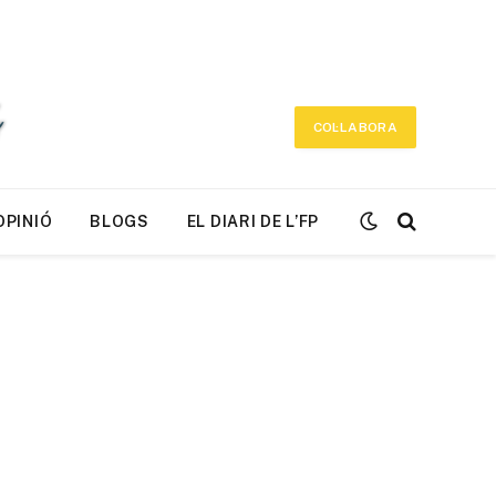
COL·LABORA
OPINIÓ
BLOGS
EL DIARI DE L’FP