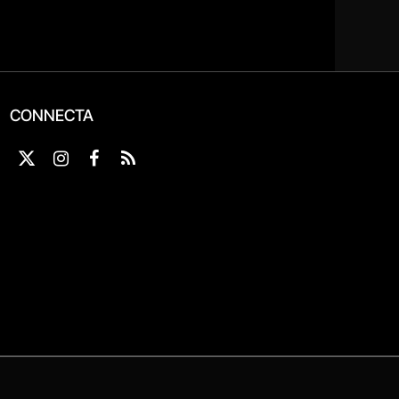
CONNECTA
X
Instagram
Facebook
RSS
(Twitter)