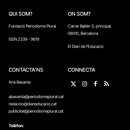
QUI SOM?
ON SOM?
Fundació Periodisme Plural
Carrer Bailén 5, principal.
08010, Barcelona
ISSN 2339 - 9619
El Diari de l'Educació
CONTACTA'NS
CONNECTA
Ana Basanta
X
Instagram
Facebook
RSS
(Twitter)
abasanta@periodismeplural.cat
redaccio@diarieducacio.cat
publicitat@periodismeplural.cat
Telèfon: