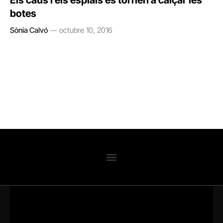
Els caus i els esplais es tornen a calçar les
botes
Sònia Calvó
octubre 10, 2016