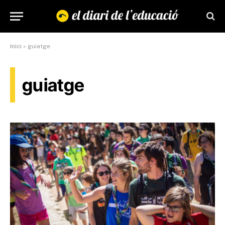
Inici
»
guiatge
guiatge