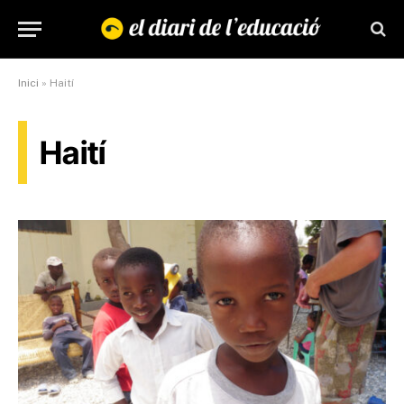
Inici
»
Haití
Haití