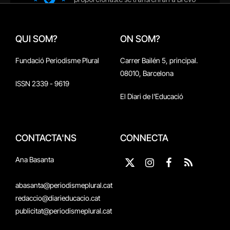
QUI SOM?
ON SOM?
Fundació Periodisme Plural
Carrer Bailén 5, principal.
08010, Barcelona
ISSN 2339 - 9619
El Diari de l'Educació
CONTACTA'NS
CONNECTA
Ana Basanta
X
Instagram
Facebook
RSS
(Twitter)
abasanta@periodismeplural.cat
redaccio@diarieducacio.cat
publicitat@periodismeplural.cat