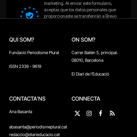
QUI SOM?
ON SOM?
Fundació Periodisme Plural
Carrer Bailén 5, principal.
08010, Barcelona
ISSN 2339 - 9619
El Diari de l'Educació
CONTACTA'NS
CONNECTA
Ana Basanta
X
Instagram
Facebook
RSS
(Twitter)
abasanta@periodismeplural.cat
redaccio@diarieducacio.cat