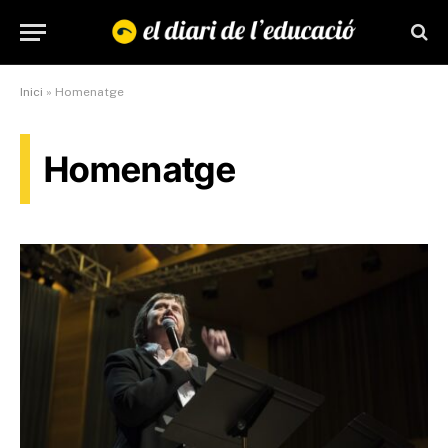
Inici
»
Homenatge
Homenatge