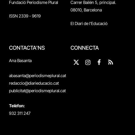
Fundació Periodisme Plural
Carrer Bailén 5, principal.
08010, Barcelona
ISSN 2339 - 9619
El Diari de l'Educació
CONTACTA'NS
CONNECTA
Ana Basanta
X
Instagram
Facebook
RSS
(Twitter)
abasanta@periodismeplural.cat
redaccio@diarieducacio.cat
publicitat@periodismeplural.cat
Telèfon:
932 311 247