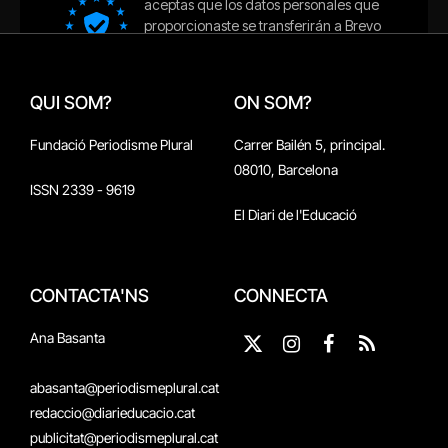
QUI SOM?
ON SOM?
Fundació Periodisme Plural
Carrer Bailén 5, principal.
08010, Barcelona
ISSN 2339 - 9619
El Diari de l'Educació
CONTACTA'NS
CONNECTA
Ana Basanta
X
Instagram
Facebook
RSS
(Twitter)
abasanta@periodismeplural.cat
redaccio@diarieducacio.cat
publicitat@periodismeplural.cat