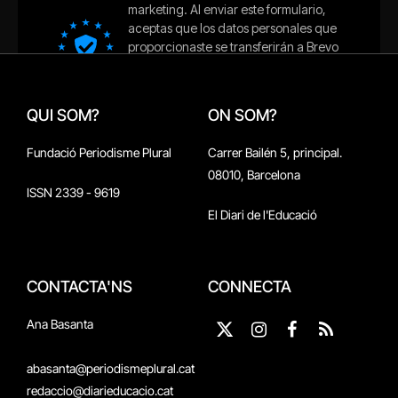
QUI SOM?
ON SOM?
Fundació Periodisme Plural
Carrer Bailén 5, principal.
08010, Barcelona
ISSN 2339 - 9619
El Diari de l'Educació
CONTACTA'NS
CONNECTA
Ana Basanta
X
Instagram
Facebook
RSS
(Twitter)
abasanta@periodismeplural.cat
redaccio@diarieducacio.cat