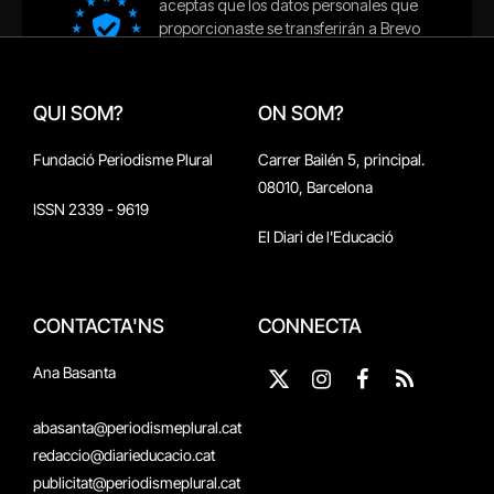
QUI SOM?
ON SOM?
Fundació Periodisme Plural
Carrer Bailén 5, principal.
08010, Barcelona
ISSN 2339 - 9619
El Diari de l'Educació
CONTACTA'NS
CONNECTA
Ana Basanta
X
Instagram
Facebook
RSS
(Twitter)
abasanta@periodismeplural.cat
redaccio@diarieducacio.cat
publicitat@periodismeplural.cat