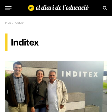
Inici
»
Inditex
Inditex