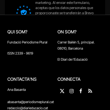
QUI SOM?
ON SOM?
Fundació Periodisme Plural
Carrer Bailén 5, principal.
08010, Barcelona
ISSN 2339 - 9619
El Diari de l'Educació
CONTACTA'NS
CONNECTA
Ana Basanta
X
Instagram
Facebook
RSS
(Twitter)
abasanta@periodismeplural.cat
redaccio@diarieducacio.cat