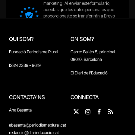
QUI SOM?
ON SOM?
Fundació Periodisme Plural
Carrer Bailén 5, principal.
08010, Barcelona
ISSN 2339 - 9619
El Diari de l'Educació
CONTACTA'NS
CONNECTA
Ana Basanta
X
Instagram
Facebook
RSS
(Twitter)
abasanta@periodismeplural.cat
redaccio@diarieducacio.cat