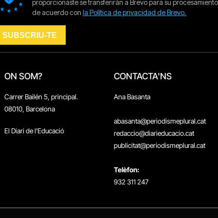
ON SOM?
CONTACTA'NS
Carrer Bailén 5, principal.
Ana Basanta
08010, Barcelona
abasanta@periodismeplural.cat
El Diari de l'Educació
redaccio@diarieducacio.cat
publicitat@periodismeplural.cat
Telèfon:
932 311 247