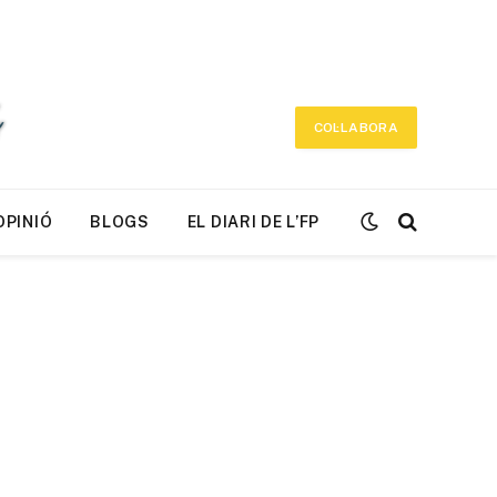
COL·LABORA
OPINIÓ
BLOGS
EL DIARI DE L’FP