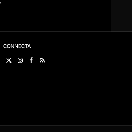
CONNECTA
X
Instagram
Facebook
RSS
(Twitter)