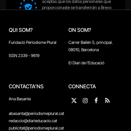
QUI SOM?
ON SOM?
Fundació Periodisme Plural
Carrer Bailén 5, principal.
08010, Barcelona
ISSN 2339 - 9619
El Diari de l'Educació
CONTACTA'NS
CONNECTA
Ana Basanta
X
Instagram
Facebook
RSS
(Twitter)
abasanta@periodismeplural.cat
redaccio@diarieducacio.cat
publicitat@periodismeplural.cat