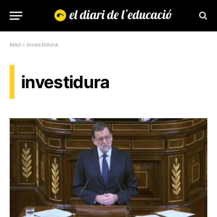
Inici
»
investidura
investidura