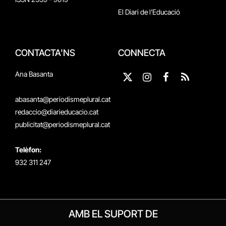
El Diari de l'Educació
CONTACTA'NS
CONNECTA
Ana Basanta
X
Instagram
Facebook
RSS
(Twitter)
abasanta@periodismeplural.cat
redaccio@diarieducacio.cat
publicitat@periodismeplural.cat
Telèfon:
932 311 247
AMB EL SUPORT DE