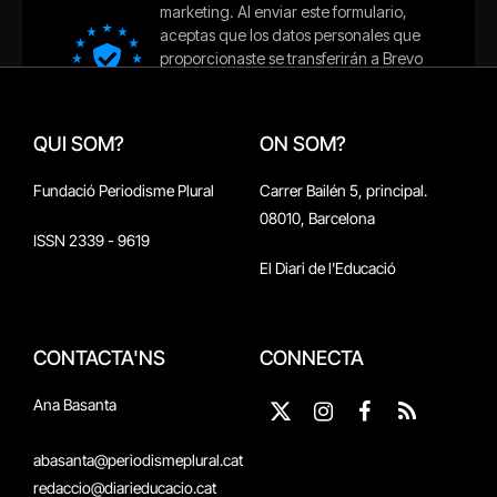
QUI SOM?
ON SOM?
Fundació Periodisme Plural
Carrer Bailén 5, principal.
08010, Barcelona
ISSN 2339 - 9619
El Diari de l'Educació
CONTACTA'NS
CONNECTA
Ana Basanta
X
Instagram
Facebook
RSS
(Twitter)
abasanta@periodismeplural.cat
redaccio@diarieducacio.cat