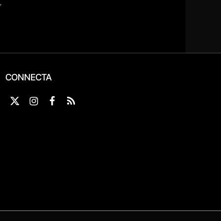
CONNECTA
X
Instagram
Facebook
RSS
(Twitter)