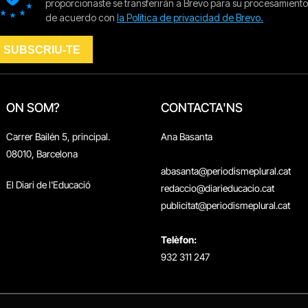
ON SOM?
CONTACTA'NS
Carrer Bailén 5, principal.
Ana Basanta
08010, Barcelona
abasanta@periodismeplural.cat
El Diari de l'Educació
redaccio@diarieducacio.cat
publicitat@periodismeplural.cat
Telèfon:
932 311 247