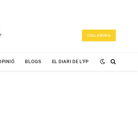
COL·LABORA
OPINIÓ
BLOGS
EL DIARI DE L’FP