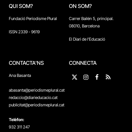
QUI SOM?
ON SOM?
Fundació Periodisme Plural
Carrer Bailén 5, principal.
08010, Barcelona
ISSN 2339 - 9619
El Diari de l'Educació
CONTACTA'NS
CONNECTA
Ana Basanta
X
Instagram
Facebook
RSS
(Twitter)
abasanta@periodismeplural.cat
redaccio@diarieducacio.cat
publicitat@periodismeplural.cat
Telèfon:
932 311 247