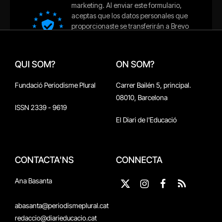
QUI SOM?
ON SOM?
Fundació Periodisme Plural
Carrer Bailén 5, principal.
08010, Barcelona
ISSN 2339 - 9619
El Diari de l'Educació
CONTACTA'NS
CONNECTA
Ana Basanta
X
Instagram
Facebook
RSS
(Twitter)
abasanta@periodismeplural.cat
redaccio@diarieducacio.cat