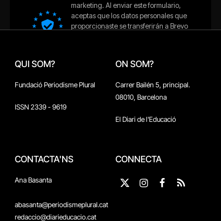
QUI SOM?
ON SOM?
Fundació Periodisme Plural
Carrer Bailén 5, principal.
08010, Barcelona
ISSN 2339 - 9619
El Diari de l'Educació
CONTACTA'NS
CONNECTA
Ana Basanta
X
Instagram
Facebook
RSS
(Twitter)
abasanta@periodismeplural.cat
redaccio@diarieducacio.cat