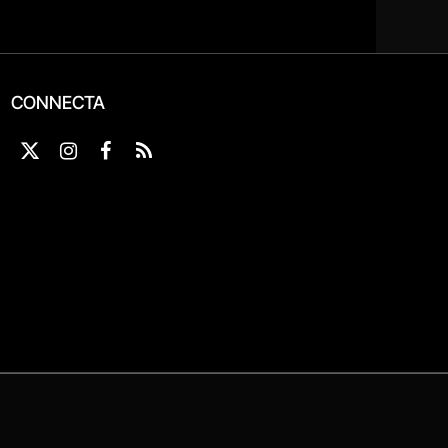
CONNECTA
X
Instagram
Facebook
RSS
(Twitter)