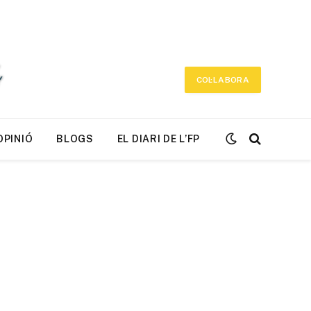
COL·LABORA
OPINIÓ
BLOGS
EL DIARI DE L’FP