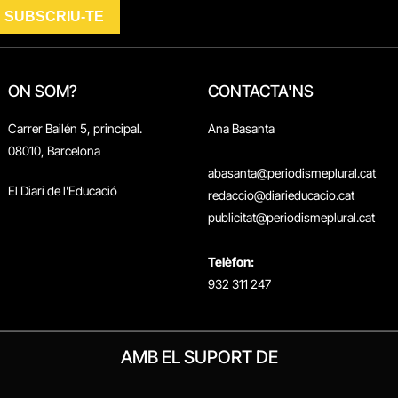
ON SOM?
CONTACTA'NS
Carrer Bailén 5, principal.
Ana Basanta
08010, Barcelona
abasanta@periodismeplural.cat
El Diari de l'Educació
redaccio@diarieducacio.cat
publicitat@periodismeplural.cat
Telèfon:
932 311 247
AMB EL SUPORT DE