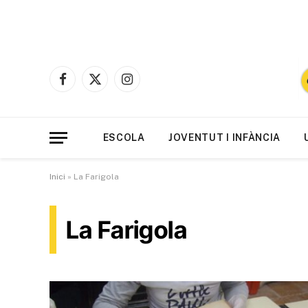
Facebook
X
Instagram
(Twitter)
ESCOLA
JOVENTUT I INFÀNCIA
Inici
»
La Farigola
La Farigola