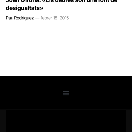
Joan Girona: «Els deures són una font de
desigualtats»
Pau Rodríguez
febrer 18, 2015