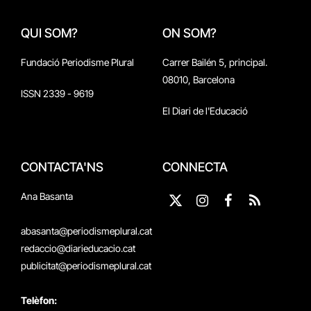
QUI SOM?
ON SOM?
Fundació Periodisme Plural
Carrer Bailén 5, principal.
08010, Barcelona
ISSN 2339 - 9619
El Diari de l'Educació
CONTACTA'NS
CONNECTA
Ana Basanta
X
Instagram
Facebook
RSS
(Twitter)
abasanta@periodismeplural.cat
redaccio@diarieducacio.cat
publicitat@periodismeplural.cat
Telèfon: