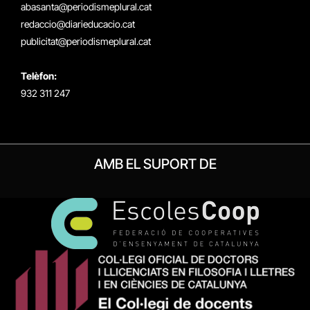
(Twitter)
abasanta@periodismeplural.cat
redaccio@diarieducacio.cat
publicitat@periodismeplural.cat
Telèfon:
932 311 247
AMB EL SUPORT DE