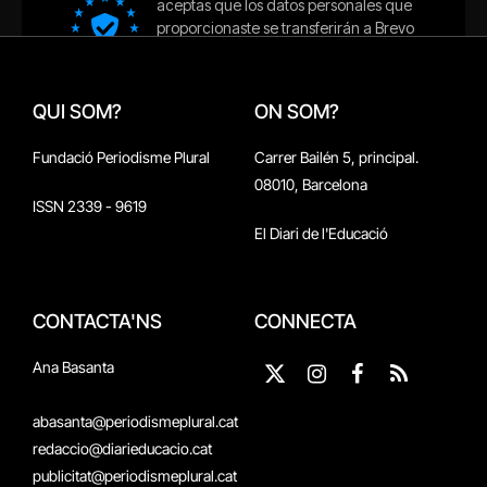
QUI SOM?
ON SOM?
Fundació Periodisme Plural
Carrer Bailén 5, principal.
08010, Barcelona
ISSN 2339 - 9619
El Diari de l'Educació
CONTACTA'NS
CONNECTA
Ana Basanta
X
Instagram
Facebook
RSS
(Twitter)
abasanta@periodismeplural.cat
redaccio@diarieducacio.cat
publicitat@periodismeplural.cat