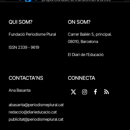
QUI SOM?
ON SOM?
Fundació Periodisme Plural
Carrer Bailén 5, principal.
08010, Barcelona
ISSN 2339 - 9619
El Diari de l'Educació
CONTACTA'NS
CONNECTA
Ana Basanta
X
Instagram
Facebook
RSS
(Twitter)
abasanta@periodismeplural.cat
redaccio@diarieducacio.cat
publicitat@periodismeplural.cat