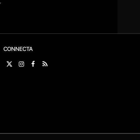
CONNECTA
X
Instagram
Facebook
RSS
(Twitter)