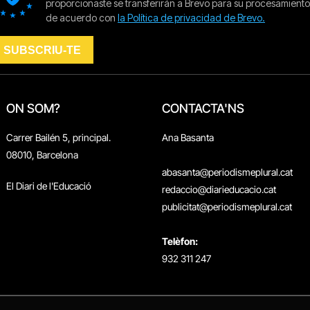
ON SOM?
CONTACTA'NS
Carrer Bailén 5, principal.
Ana Basanta
08010, Barcelona
abasanta@periodismeplural.cat
El Diari de l'Educació
redaccio@diarieducacio.cat
publicitat@periodismeplural.cat
Telèfon:
932 311 247