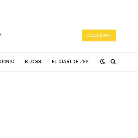
COL·LABORA
OPINIÓ
BLOGS
EL DIARI DE L’FP