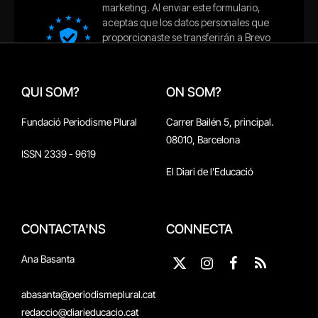
QUI SOM?
ON SOM?
Fundació Periodisme Plural
Carrer Bailén 5, principal.
08010, Barcelona
ISSN 2339 - 9619
El Diari de l'Educació
CONTACTA'NS
CONNECTA
Ana Basanta
X
Instagram
Facebook
RSS
(Twitter)
abasanta@periodismeplural.cat
redaccio@diarieducacio.cat