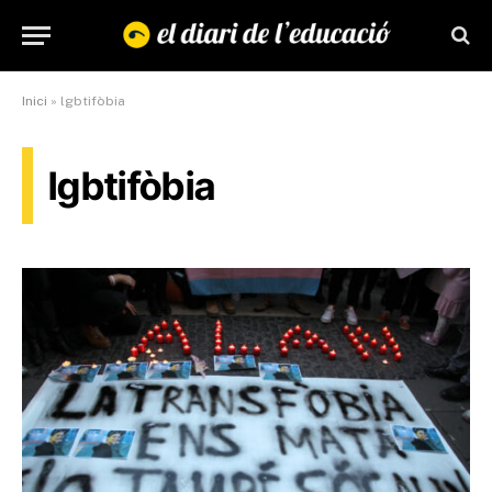
Inici
»
lgbtifòbia
lgbtifòbia